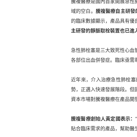
騰複醫療是國內首家開展急性
域的空白。
騰複醫療自主研發的
的臨床數據顯示，產品具有優
主研發的靜脈取栓裝置也已進
急性肺栓塞是三大致死性心血
各部位出血併發症。臨床亟需
近年來，介入治療急性肺栓塞
勢，正邁入快速發展階段。但
資本市場對騰複醫療在產品開
騰複醫療創始人黃定國表示：
貼合臨床需求的產品，幫助醫