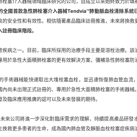
肺栓塞介入器械領域臨床研究的公司，自成立以來始終致力於填
全國首款急性肺栓塞介入器械Tendvia™肺動脈血栓清除系
良的安全性和有效性。相信隨著產品臨床註冊推進，未來將挽救
入註冊臨床階段。
管疾病之一。目前，臨床所採用的治療手段主要是溶栓治療。該
專用於急性大面積肺栓塞的更有效解決方案，彌補急性肺栓塞防
的手術器械能快速取出大塊栓塞血栓，並迅速恢復肺血管血流
國內尚未出現正式註冊的、專用於急性大面積肺栓塞的手術器械
發及臨床應用推廣的認可以及未來發展的期待。
“未來公司將進一步深化對臨床需求的理解，持續提高產品研發
生挽救更多患者的生命，成為國內肺血管及靜脈血栓栓塞症疾病