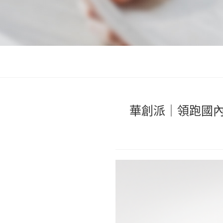
華創派｜領跑國