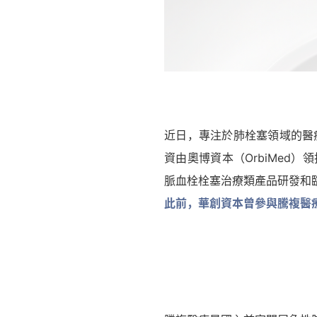
近日，專注於肺栓塞領域的醫
資由奧博資本（OrbiMe
脈血栓栓塞治療類產品研發和
此前，華創資本曾參與騰複醫療