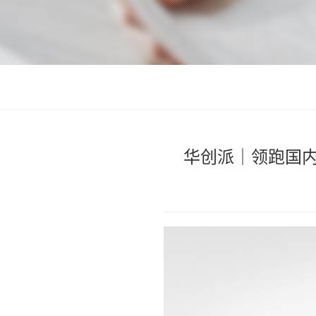
华创派｜领跑国