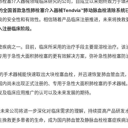
肺栓塞介入器械领域临床研究的公司，自成立以来始终致力于填
全国首款急性肺栓塞介入器械Tendvia™肺动脉血栓清除系
良的安全性和有效性。相信随着产品临床注册推进，未来将挽救
入注册临床阶段。
管疾病之一。目前，临床所采用的治疗手段主要是溶栓治疗。该
专用于急性大面积肺栓塞的更有效解决方案，弥补急性肺栓塞防
的手术器械能快速取出大块栓塞血栓，并迅速恢复肺血管血流
国内尚未出现正式注册的、专用于急性大面积肺栓塞的手术器械
发及临床应用推广的认可以及未来发展的期待。
“未来公司将进一步深化对临床需求的理解，持续提高产品研发
生挽救更多患者的生命，成为国内肺血管及静脉血栓栓塞症疾病